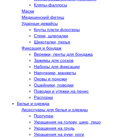
Кляпы-фаллосы
Маски
Медицинский фетиш
Ударные девайсы
Кнуты плети флоггеры
Стеки, шлепалки
Щекоталки, перья
Фиксация и бондаж
Веревки, ленты для бондажа
Зажимы для сосков
Наборы для фиксации
Наручники, манжеты
Оковы и поножи
Ошейники, поводки
Поводки и утяжки на пенис
Распорки
Белье и одежда
Аксессуары для белья и одежды
Портупеи
Украшения на голову, шею, лицо
Украшения на грудь
Украшения на руки, ноги