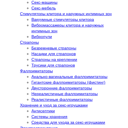
Секс-машины
Секс-мебель
Стимуляторы клитора и наружных интимных зон
Вакуумные стимуляторы клитора
Вибромассажеры клитора и наружных
интимных зон
Вибропули
Страпоны
Безремневые страпоны
Насадки для страпонов
Страпоны на креплении
Трусики для страпонов
Фаллоимитаторы
Анально-вагинальные фаллоимитаторы
Гигантские фаллоимитаторы (фистинг)
Двусторонние фаллоимитаторы
Нереалистичные фаллоимитаторы
Реалистичные фаллоимитаторы
Хранение и уход за секс-игрушками
Антисептики
Системы хранения
Средства для ухода за секс-игрушками