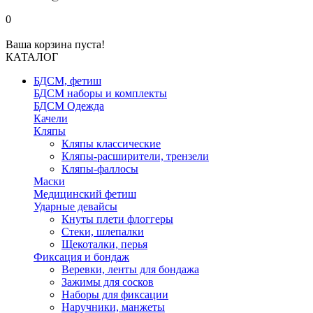
0
Ваша корзина пуста!
КАТАЛОГ
БДСМ, фетиш
БДСМ наборы и комплекты
БДСМ Одежда
Качели
Кляпы
Кляпы классические
Кляпы-расширители, трензели
Кляпы-фаллосы
Маски
Медицинский фетиш
Ударные девайсы
Кнуты плети флоггеры
Стеки, шлепалки
Щекоталки, перья
Фиксация и бондаж
Веревки, ленты для бондажа
Зажимы для сосков
Наборы для фиксации
Наручники, манжеты