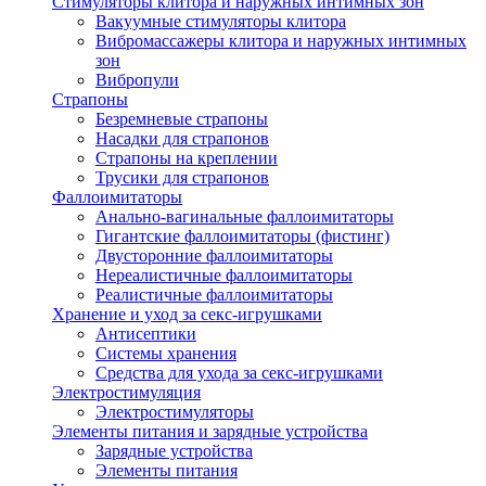
Стимуляторы клитора и наружных интимных зон
Вакуумные стимуляторы клитора
Вибромассажеры клитора и наружных интимных
зон
Вибропули
Страпоны
Безремневые страпоны
Насадки для страпонов
Страпоны на креплении
Трусики для страпонов
Фаллоимитаторы
Анально-вагинальные фаллоимитаторы
Гигантские фаллоимитаторы (фистинг)
Двусторонние фаллоимитаторы
Нереалистичные фаллоимитаторы
Реалистичные фаллоимитаторы
Хранение и уход за секс-игрушками
Антисептики
Системы хранения
Средства для ухода за секс-игрушками
Электростимуляция
Электростимуляторы
Элементы питания и зарядные устройства
Зарядные устройства
Элементы питания