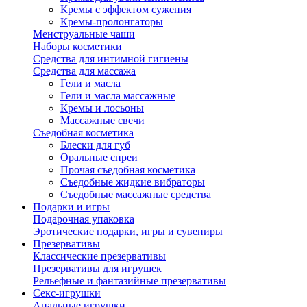
Кремы с эффектом сужения
Кремы-пролонгаторы
Менструальные чаши
Наборы косметики
Средства для интимной гигиены
Средства для массажа
Гели и масла
Гели и масла массажные
Кремы и лосьоны
Массажные свечи
Съедобная косметика
Блески для губ
Оральные спреи
Прочая съедобная косметика
Съедобные жидкие вибраторы
Съедобные массажные средства
Подарки и игры
Подарочная упаковка
Эротические подарки, игры и сувениры
Презервативы
Классические презервативы
Презервативы для игрушек
Рельефные и фантазийные презервативы
Секс-игрушки
Анальные игрушки