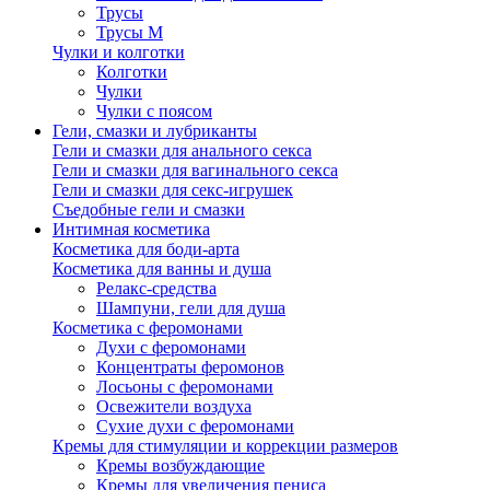
Трусы
Трусы М
Чулки и колготки
Колготки
Чулки
Чулки с поясом
Гели, смазки и лубриканты
Гели и смазки для анального секса
Гели и смазки для вагинального секса
Гели и смазки для секс-игрушек
Съедобные гели и смазки
Интимная косметика
Косметика для боди-арта
Косметика для ванны и душа
Релакс-средства
Шампуни, гели для душа
Косметика с феромонами
Духи с феромонами
Концентраты феромонов
Лосьоны с феромонами
Освежители воздуха
Сухие духи с феромонами
Кремы для стимуляции и коррекции размеров
Кремы возбуждающие
Кремы для увеличения пениса