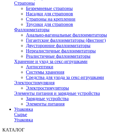
Страпоны
Безремневые страпоны
Насадки для страпонов
Страпоны на креплении
Трусики для страпонов
Фаллоимитаторы
Анально-вагинальные фаллоимитаторы
Гигантские фаллоимитаторы (фистинг)
Двусторонние фаллоимитаторы
Нереалистичные фаллоимитаторы
Реалистичные фаллоимитаторы
Хранение и уход за секс-игрушками
Антисептики
Системы хранения
Средства для ухода за секс-игрушками
Электростимуляция
Электростимуляторы
Элементы питания и зарядные устройства
Зарядные устройства
Элементы питания
Упаковка
Сырье
Упаковка
КАТАЛОГ