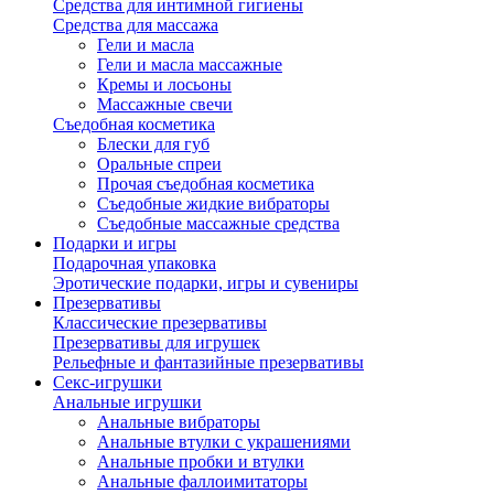
Средства для интимной гигиены
Средства для массажа
Гели и масла
Гели и масла массажные
Кремы и лосьоны
Массажные свечи
Съедобная косметика
Блески для губ
Оральные спреи
Прочая съедобная косметика
Съедобные жидкие вибраторы
Съедобные массажные средства
Подарки и игры
Подарочная упаковка
Эротические подарки, игры и сувениры
Презервативы
Классические презервативы
Презервативы для игрушек
Рельефные и фантазийные презервативы
Секс-игрушки
Анальные игрушки
Анальные вибраторы
Анальные втулки с украшениями
Анальные пробки и втулки
Анальные фаллоимитаторы