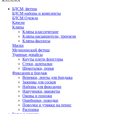
КАТАЛОГ
БДСМ, фетиш
БДСМ наборы и комплекты
БДСМ Одежда
Качели
Кляпы
Кляпы классические
Кляпы-расширители, трензели
Кляпы-фаллосы
Маски
Медицинский фетиш
Ударные девайсы
Кнуты плети флоггеры
Стеки, шлепалки
Щекоталки, перья
Фиксация и бондаж
Веревки, ленты для бондажа
Зажимы для сосков
Наборы для фиксации
Наручники, манжеты
Оковы и поножи
Ошейники, поводки
Поводки и утяжки на пенис
Распорки