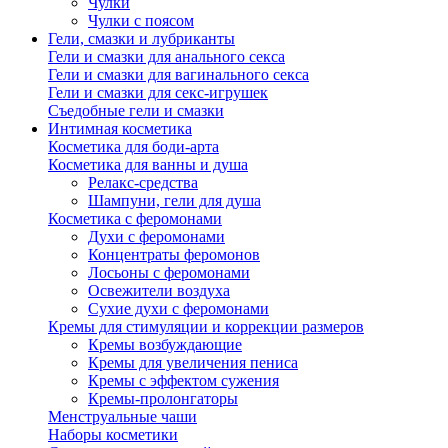
Чулки
Чулки с поясом
Гели, смазки и лубриканты
Гели и смазки для анального секса
Гели и смазки для вагинального секса
Гели и смазки для секс-игрушек
Съедобные гели и смазки
Интимная косметика
Косметика для боди-арта
Косметика для ванны и душа
Релакс-средства
Шампуни, гели для душа
Косметика с феромонами
Духи с феромонами
Концентраты феромонов
Лосьоны с феромонами
Освежители воздуха
Сухие духи с феромонами
Кремы для стимуляции и коррекции размеров
Кремы возбуждающие
Кремы для увеличения пениса
Кремы с эффектом сужения
Кремы-пролонгаторы
Менструальные чаши
Наборы косметики