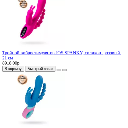
Тройной вибростимулятор JOS SPANKY, силикон, розовый,
21 см
8918.00р.
В корзину
Быстрый заказ