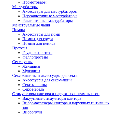
Промотовары
Мастурбаторы
Аксессуары для мастурбаторов
Нереалистичные мастурбаторы
Реалистичные мастурбаторы
Менструальные чаши
Помпы
Аксессуары для помп
Помпы для груди
Помпы для пениса
Протезы
Грудные протезы
Фаллопротезы
Секс куклы
Женщины
Мужчины
Секс-машины и аксессуары для секса
Аксессуары для секс-машин
Секс-машины
Секс-мебель
Стимуляторы клитора и наружных интимных зон
Вакуумные стимуляторы клитора
Вибромассажеры клитора и наружных интимных
зон
Вибропули