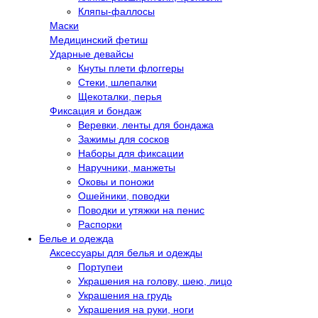
Кляпы-фаллосы
Маски
Медицинский фетиш
Ударные девайсы
Кнуты плети флоггеры
Стеки, шлепалки
Щекоталки, перья
Фиксация и бондаж
Веревки, ленты для бондажа
Зажимы для сосков
Наборы для фиксации
Наручники, манжеты
Оковы и поножи
Ошейники, поводки
Поводки и утяжки на пенис
Распорки
Белье и одежда
Аксессуары для белья и одежды
Портупеи
Украшения на голову, шею, лицо
Украшения на грудь
Украшения на руки, ноги