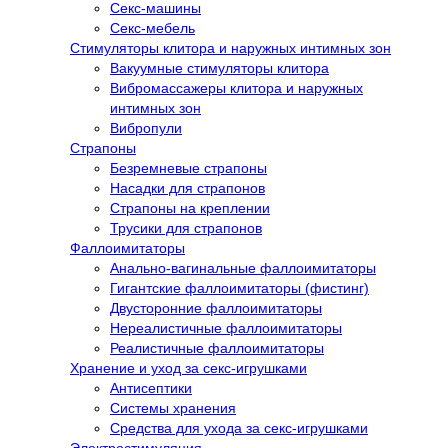
Секс-машины
Секс-мебель
Стимуляторы клитора и наружных интимных зон
Вакуумные стимуляторы клитора
Вибромассажеры клитора и наружных
интимных зон
Вибропули
Страпоны
Безремневые страпоны
Насадки для страпонов
Страпоны на креплении
Трусики для страпонов
Фаллоимитаторы
Анально-вагинальные фаллоимитаторы
Гигантские фаллоимитаторы (фистинг)
Двусторонние фаллоимитаторы
Нереалистичные фаллоимитаторы
Реалистичные фаллоимитаторы
Хранение и уход за секс-игрушками
Антисептики
Системы хранения
Средства для ухода за секс-игрушками